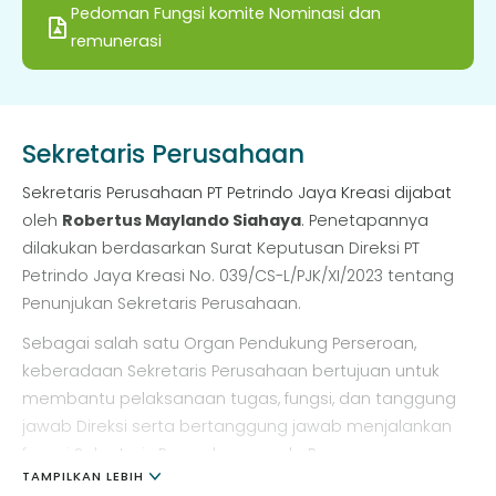
Pedoman Fungsi komite Nominasi dan
penetapan dan pemberian imbalan kepada anggota
remunerasi
Direksi dan anggota Dewan Komisaris berdasarkan
kedudukan dan peran yang diberikan, sesuai dengan
tugas, tanggung jawab, serta wewenang anggota
Direksi dan anggota Dewan Komisaris.
Sekretaris Perusahaan
Sekretaris Perusahaan PT Petrindo Jaya Kreasi dijabat
oleh
Robertus Maylando Siahaya
. Penetapannya
dilakukan berdasarkan Surat Keputusan Direksi PT
Petrindo Jaya Kreasi No. 039/CS-L/PJK/XI/2023 tentang
Penunjukan Sekretaris Perusahaan.
Sebagai salah satu Organ Pendukung Perseroan,
keberadaan Sekretaris Perusahaan bertujuan untuk
membantu pelaksanaan tugas, fungsi, dan tanggung
jawab Direksi serta bertanggung jawab menjalankan
fungsi Sekretaris Perusahaan pada Perseroan.
TAMPILKAN LEBIH
Sekretaris Perusahaan juga bertanggung jawab