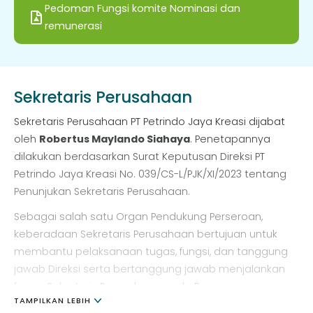
Pedoman Fungsi komite Nominasi dan
penetapan dan pemberian imbalan kepada anggota
remunerasi
Direksi dan anggota Dewan Komisaris berdasarkan
kedudukan dan peran yang diberikan, sesuai dengan
tugas, tanggung jawab, serta wewenang anggota
Direksi dan anggota Dewan Komisaris.
Sekretaris Perusahaan
Sekretaris Perusahaan PT Petrindo Jaya Kreasi dijabat
oleh
Robertus Maylando Siahaya
. Penetapannya
dilakukan berdasarkan Surat Keputusan Direksi PT
Petrindo Jaya Kreasi No. 039/CS-L/PJK/XI/2023 tentang
Penunjukan Sekretaris Perusahaan.
Sebagai salah satu Organ Pendukung Perseroan,
keberadaan Sekretaris Perusahaan bertujuan untuk
membantu pelaksanaan tugas, fungsi, dan tanggung
jawab Direksi serta bertanggung jawab menjalankan
fungsi Sekretaris Perusahaan pada Perseroan.
TAMPILKAN LEBIH
Sekretaris Perusahaan juga bertanggung jawab